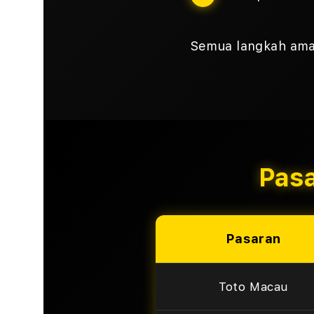
Semua langkah aman
Pasa
Pasaran
Toto Macau