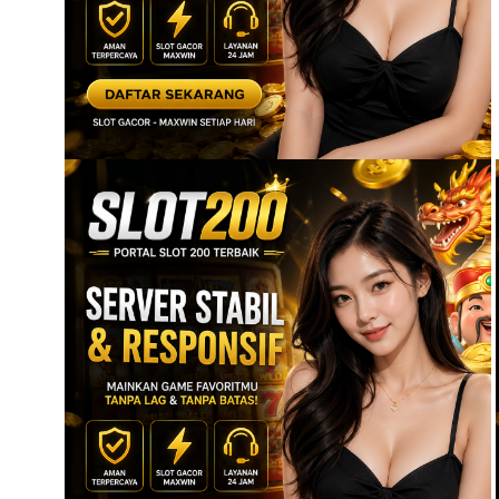
Open
media
2
in
modal