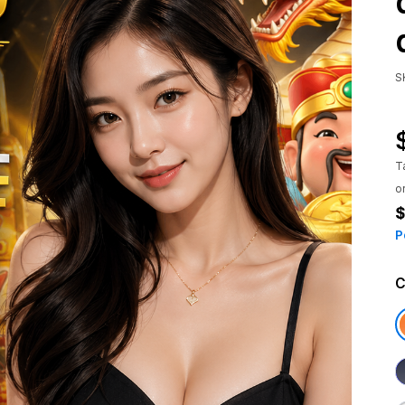
S
T
o
P
C