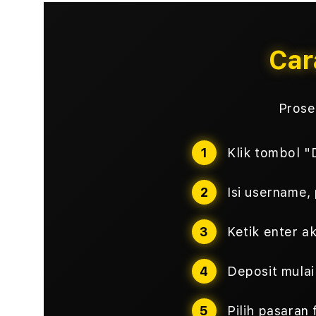
in
modal
Car
Prose
Klik tombol "
Isi username,
Ketik enter ak
Deposit mulai
Pilih pasaran