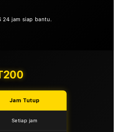
 24 jam siap bantu.
OT200
Jam Tutup
Setiap jam