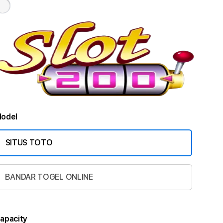
odel
SITUS TOTO
BANDAR TOGEL ONLINE
apacity