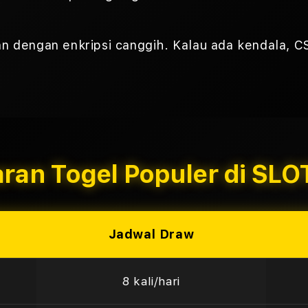
 dengan enkripsi canggih. Kalau ada kendala, CS
ran Togel Populer di SL
Jadwal Draw
8 kali/hari